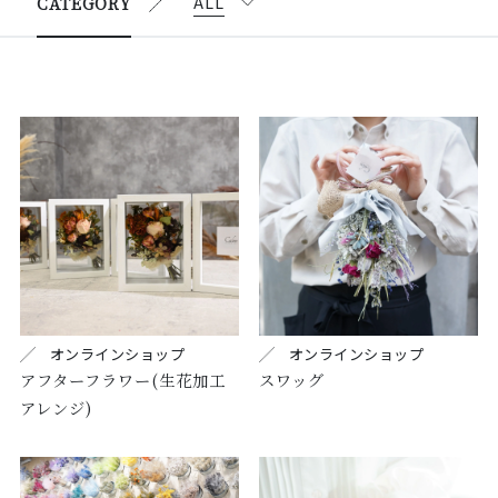
ALL
CATEGORY
all
オンラ
インシ
ョップ
はなれ
有楽町
店
大阪梅
田店
銀座本
オンラインショップ
オンラインショップ
店
アフターフラワー(生花加工
スワッグ
アレンジ)