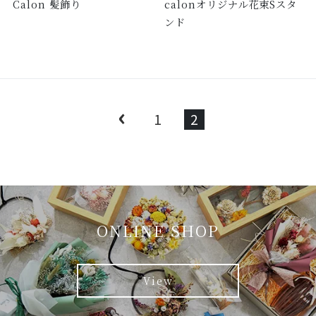
Calon 髪飾り
calonオリジナル花束Sスタ
ンド
‹
1
2
ONLINE SHOP
View