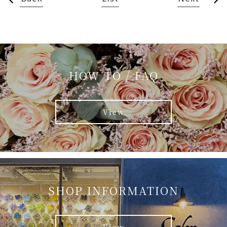
HOW TO / FAQ
View
SHOP INFORMATION
View