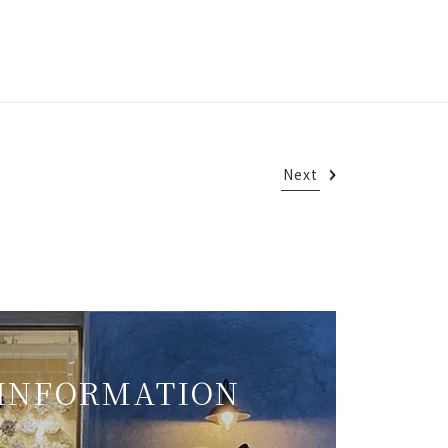
Next
 INFORMATION