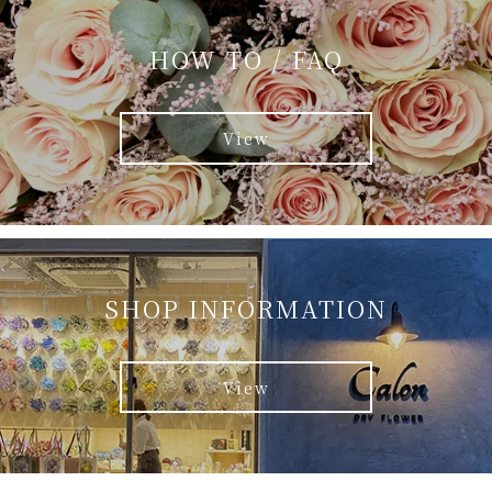
HOW TO / FAQ
View
SHOP INFORMATION
View