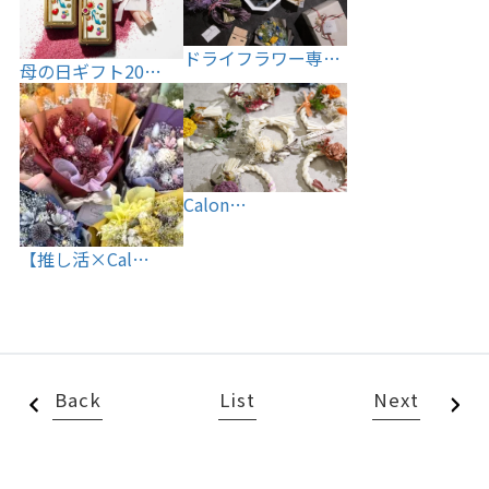
ドライフラワー専…
母の日ギフト20…
Calon…
【推し活×Cal…
Back
List
Next