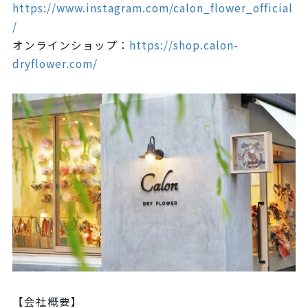
https://www.instagram.com/calon_flower_official
/
オンラインショップ：
https://shop.calon-
dryflower.com/
【会社概要】