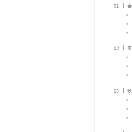
春
夏
秋