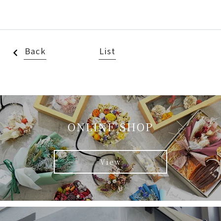
Back
List
ONLINE SHOP
View