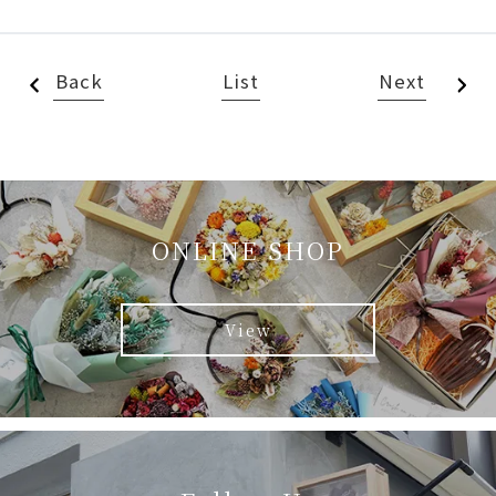
Back
List
Next
ONLINE SHOP
View