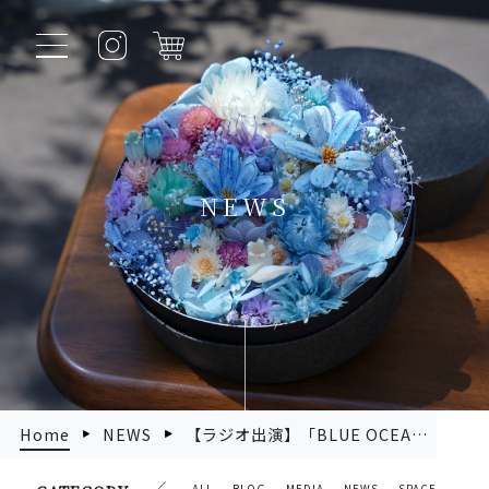
NEWS
Home
NEWS
【ラジオ出演】「BLUE OCEAN」でCALONが紹介されます！（11/7〜放送 TOKYO FM）