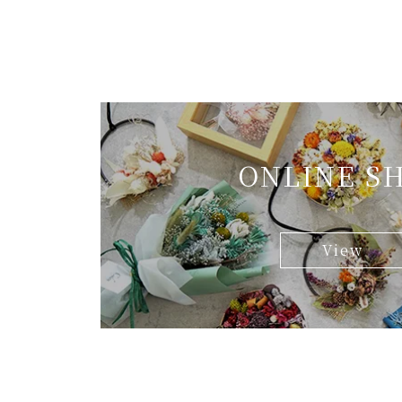
ONLINE S
View